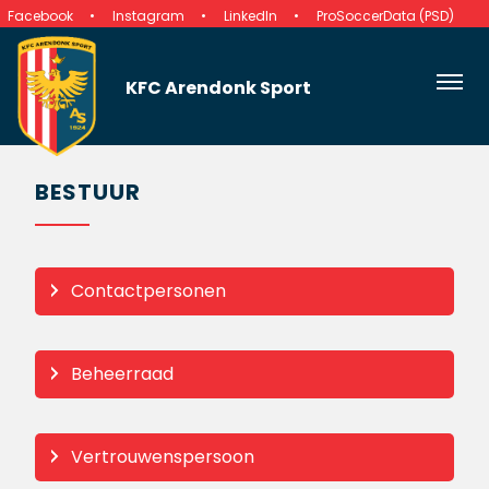
Facebook
Instagram
LinkedIn
ProSoccerData (PSD)
KFC Arendonk Sport
BESTUUR
Contactpersonen
Beheerraad
Vertrouwenspersoon