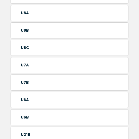
U8A
U8B
U8C
U7A
U7B
U6A
U6B
U21B