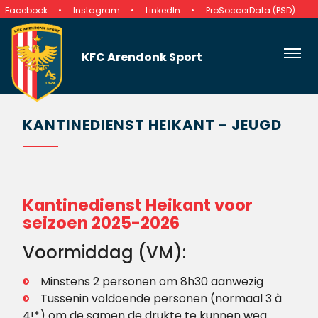
Facebook
Instagram
LinkedIn
ProSoccerData (PSD)
KFC Arendonk Sport
KANTINEDIENST HEIKANT - JEUGD
Kantinedienst Heikant voor
seizoen 2025-2026
Voormiddag (VM):
Minstens 2 personen om 8h30 aanwezig
Tussenin voldoende personen (normaal 3 à
4!*) om de samen de drukte te kunnen weg