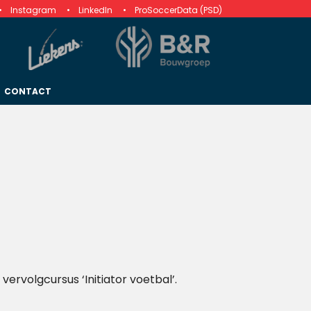
Instagram
LinkedIn
ProSoccerData (PSD)
CONTACT
vervolgcursus ‘Initiator voetbal’.