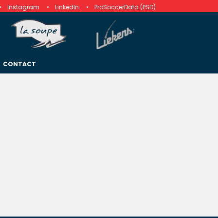
Instagram
LinkedIn
ProSoccerData (PSD)
CONTACT