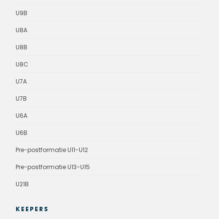
U9B
U8A
U8B
U8C
U7A
U7B
U6A
U6B
Pre-postformatie U11-U12
Pre-postformatie U13-U15
U21B
KEEPERS