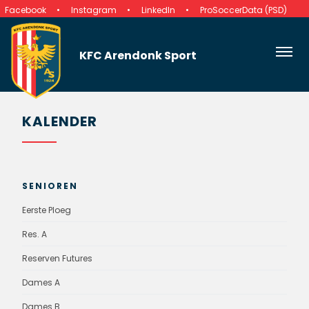
Facebook
Instagram
LinkedIn
ProSoccerData (PSD)
KFC Arendonk Sport
KALENDER
SENIOREN
Eerste Ploeg
Res. A
Reserven Futures
Dames A
Dames B