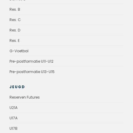
Res. B
Res. C
Res. D
Res. E
G-Voetbal
Pre-postformatie U11-U12
Pre-postformatie U13-U15
JEUGD
Reserven Futures
U21A
U17A
U17B