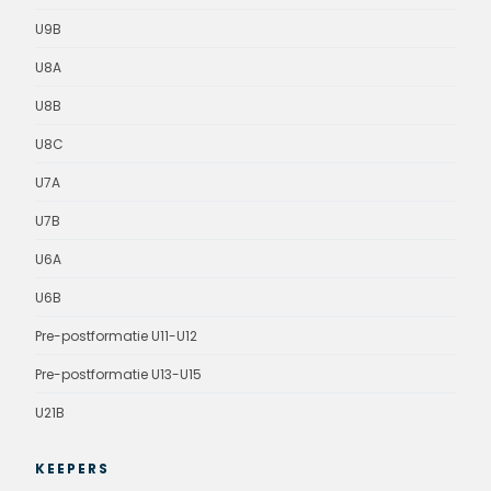
U9B
U8A
U8B
U8C
U7A
U7B
U6A
U6B
Pre-postformatie U11-U12
Pre-postformatie U13-U15
U21B
KEEPERS