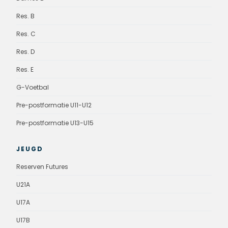
Res. B
Res. C
Res. D
Res. E
G-Voetbal
Pre-postformatie U11-U12
Pre-postformatie U13-U15
JEUGD
Reserven Futures
U21A
U17A
U17B