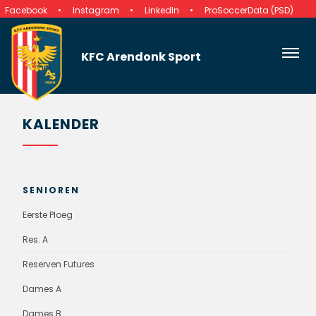
Facebook
Instagram
LinkedIn
ProSoccerData (PSD)
KFC Arendonk Sport
KALENDER
SENIOREN
Eerste Ploeg
Res. A
Reserven Futures
Dames A
Dames B